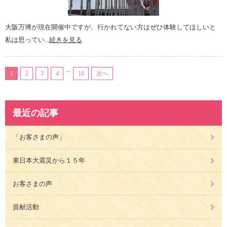
大阪万博が現在開催中ですが、行かれてない方はぜひ体験してほしいと
私は思ってい...
続きを見る
...
1
2
3
4
16
次へ
最近の記事
「お客さまの声」
東日本大震災から１５年
お客さまの声
貢献活動