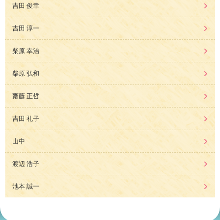
吉田 俊幸
吉田 淳一
柴原 幸治
柴原 弘和
齋藤 正哲
吉田 礼子
山中
渡辺 浩子
池本 誠一